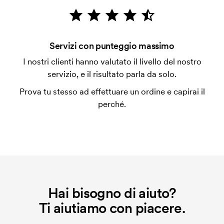
emessa a spedizione avvenuta. È possibile pagare
con carta.
Che cos'è l'impianto stampa?
Servizi con punteggio massimo
L'impianto stampa è un tipo di impianto che si
I nostri clienti hanno valutato il livello del nostro
utilizza al momento della stampa. Dobbiamo creare
servizio, e il risultato parla da solo.
un impianto stampa per ogni colore da stampare. Se
Prova tu stesso ad effettuare un ordine e capirai il
ripeti lo stesso ordine, questo costo non viene più
perché.
applicato.
Hai bisogno di aiuto?
Ti aiutiamo con piacere.