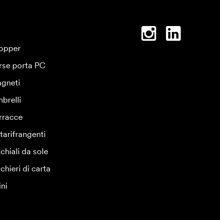
opper
rse porta PC
gneti
brelli
rracce
tarifrangenti
chiali da sole
chieri di carta
ini