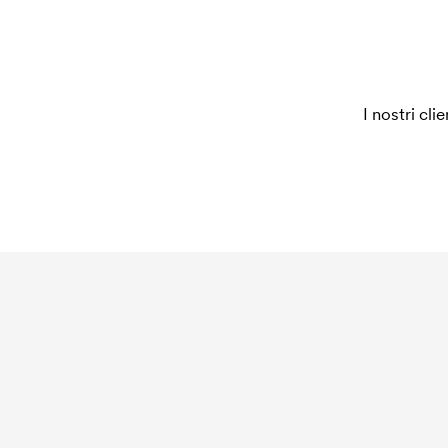
Che cos'è il costo iniziale?
Per alcuni prodotti si applica un costo iniziale per
è necessario per coprire le spese del setup inizia
ripeti lo stesso ordine.
I nostri cli