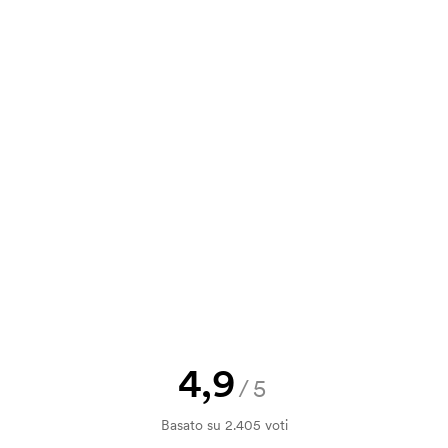
e. È molto semplice da usare ed è lì
va, puoi inviare il tuo ordine a
cione, pink, red
a e il nostro preventivo prima che
a bozza di stampa? Inviaci il tuo logo
a.
la verifica della solvibilità. La
ssibile pagare con carta.
4,9
/5
e?
anche essere molto diversa. Di solito
Basato su 2.405 voti
ga di testo.