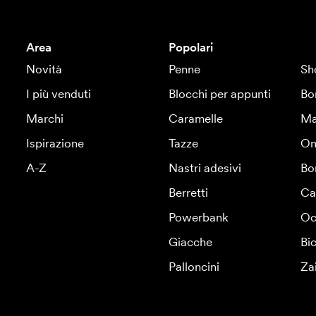
Area
Popolari
Novità
Penne
Sh
I più venduti
Blocchi per appunti
Bo
Marchi
Caramelle
Ma
Ispirazione
Tazze
Om
A-Z
Nastri adesivi
Bo
Berretti
Ca
Powerbank
Oc
Giacche
Bic
Palloncini
Za