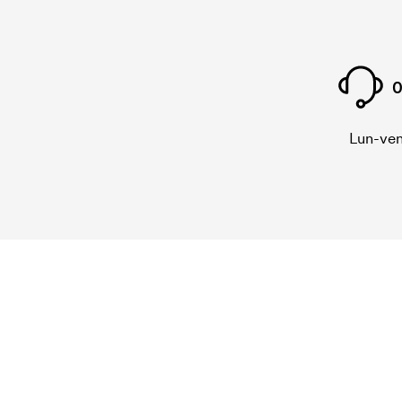
0
Lun-ven