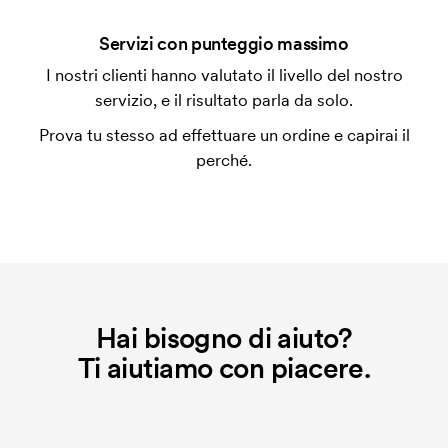
È possibile fare una stampa sulle clip delle penne?
Servizi con punteggio massimo
Sì di solito va bene. La superficie di stampa può
I nostri clienti hanno valutato il livello del nostro
anche essere molto diversa. Di solito non è possibile
servizio, e il risultato parla da solo.
stampare al massimo più di una riga di testo.
Prova tu stesso ad effettuare un ordine e capirai il
Che cos'è l'impianto stampa?
perché.
L'impianto stampa è un tipo di impianto che si
utilizza al momento della stampa. Dobbiamo creare
un impianto stampa per ogni colore da stampare. Se
ripeti lo stesso ordine, questo costo non viene più
applicato.
Hai bisogno di aiuto?
Ti aiutiamo con piacere.