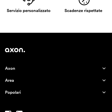
Servizio personalizzato
Scadenze rispettate
Axon
Servizio clienti
Area
Chi siamo
Novità
Careers
Popolari
I più venduti
Penne
Sostenibilità
Marchi
Shopper
Ispirazione