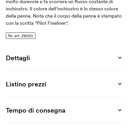
molto durevole e fa scorrere un flusso costante di
inchiostro. Il colore dell'inchiostro è lo stesso colore
della penna. Nota che il corpo della penna è stampato
con la scritta "Pilot Fineliner".
Nr. art. 29250
Dettagli
Numero di articolo
29250
Listino prezzi
Misura
135 mm
Prodotto
100 pz
200 pz
300 pz
500 pz
700 pz
1000 pz
Max area di stampa
Fineliner
2,56
2,39
2,15
1,73
1,65
1,55
Tempo di consegna
35 x 6 mm
Stampa
Materiale