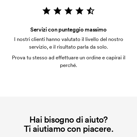
emessa a spedizione avvenuta. È possibile pagare
con carta.
È possibile fare una stampa sulle clip delle penne?
Servizi con punteggio massimo
Sì di solito va bene. La superficie di stampa può
I nostri clienti hanno valutato il livello del nostro
anche essere molto diversa. Di solito non è possibile
servizio, e il risultato parla da solo.
stampare al massimo più di una riga di testo.
Prova tu stesso ad effettuare un ordine e capirai il
Che cos'è l'impianto stampa?
perché.
L'impianto stampa è un tipo di impianto che si
utilizza al momento della stampa. Dobbiamo creare
un impianto stampa per ogni colore da stampare. Se
ripeti lo stesso ordine, questo costo non viene più
applicato.
Hai bisogno di aiuto?
Ti aiutiamo con piacere.