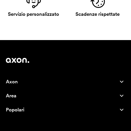
Servizio personalizzato
Scadenze rispettate
Axon
Servizio clienti
Area
Chi siamo
Novità
Careers
Popolari
I più venduti
Penne
Sostenibilità
Marchi
Shopper