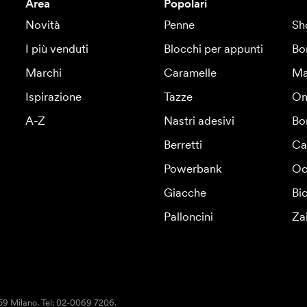
Area
Popolari
Novità
Penne
Sh
I più venduti
Blocchi per appunti
Bo
Marchi
Caramelle
Ma
Ispirazione
Tazze
Om
A-Z
Nastri adesivi
Bo
Berretti
Ca
Powerbank
Oc
Giacche
Bic
Palloncini
Za
159 Milano. Tel: 02-0069 7206.