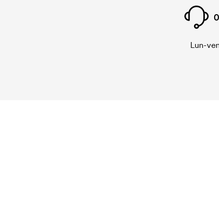
0
Lun-ven