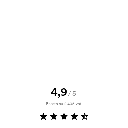
a e il nostro preventivo prima che
a bozza di stampa? Inviaci il tuo logo
a.
la verifica della solvibilità. La
ssibile pagare con carta.
4,9
/5
 la personalizzazione. Il costo iniziale
Basato su 2.405 voti
le. Questo costo si applica anche se