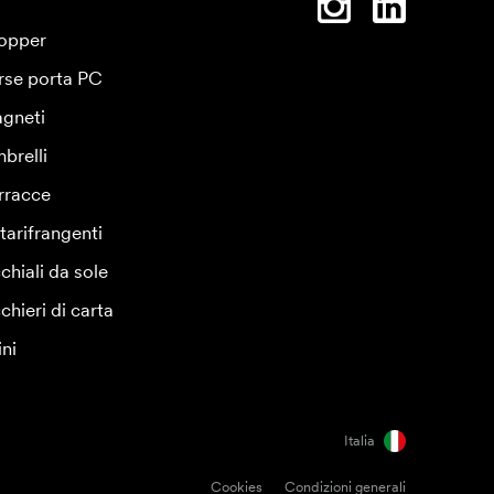
opper
rse porta PC
gneti
brelli
rracce
tarifrangenti
chiali da sole
chieri di carta
ini
Italia
Cookies
Condizioni generali