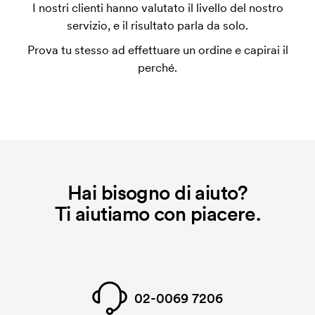
L'impianto stampa è un tipo di impianto che si
I nostri clienti hanno valutato il livello del nostro
utilizza al momento della stampa. Dobbiamo creare
servizio, e il risultato parla da solo.
un impianto stampa per ogni colore da stampare. Se
Prova tu stesso ad effettuare un ordine e capirai il
ripeti lo stesso ordine, questo costo non viene più
perché.
applicato.
Che cos'è il costo iniziale?
Per alcuni prodotti si applica un costo iniziale per la
personalizzazione. Il costo iniziale è necessario per
coprire le spese del setup iniziale. Questo costo si
applica anche se ripeti lo stesso ordine.
Hai bisogno di aiuto?
Ti aiutiamo con piacere.
02-0069 7206