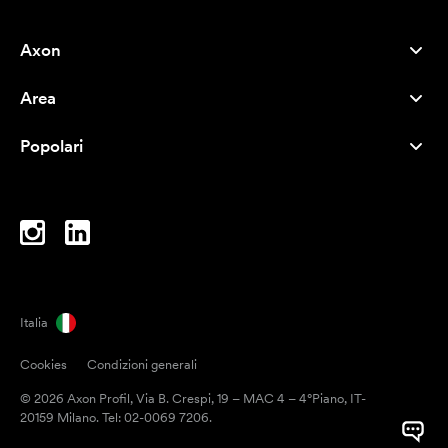
Axon
Servizio clienti
Area
Chi siamo
Novità
Careers
Popolari
I più venduti
Penne
Sostenibilità
Marchi
Shopper
Ispirazione
Blocchi per appunti
A-Z
Borse porta PC
Caramelle
Italia
Magneti
Cookies
Condizioni generali
Tazze
© 2026 Axon Profil, Via B. Crespi, 19 – MAC 4 – 4°Piano, IT-
Ombrelli
20159 Milano. Tel: 02-0069 7206.
Nastri adesivi