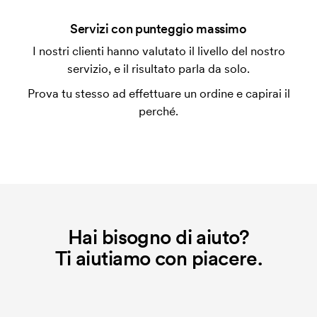
Si possono mescolare le misure?
Servizi con punteggio massimo
Sì, va bene.
I nostri clienti hanno valutato il livello del nostro
servizio, e il risultato parla da solo.
Dove si può stampare?
In genere si può stampare ovunque, pero' non più
Prova tu stesso ad effettuare un ordine e capirai il
vicino di 30mm da una cucitura.
perché.
Che cos'è l'impianto stampa?
L'impianto stampa è un tipo di impianto che si
utilizza al momento della stampa. Dobbiamo creare
un impianto stampa per ogni colore da stampare. Se
ripeti lo stesso ordine, questo costo non viene più
applicato.
Hai bisogno di aiuto?
Ti aiutiamo con piacere.