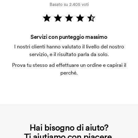
Basato su 2.405 voti
dalla verifica della solvibilità. La fattura verrà
emessa a spedizione avvenuta. È possibile pagare
con carta.
Si possono mescolare le misure?
Servizi con punteggio massimo
Sì, va bene.
I nostri clienti hanno valutato il livello del nostro
servizio, e il risultato parla da solo.
Dove si può stampare?
In genere si può stampare ovunque, pero' non più
Prova tu stesso ad effettuare un ordine e capirai il
vicino di 30mm da una cucitura.
perché.
Che cos'è l'impianto stampa?
L'impianto stampa è un tipo di impianto che si
utilizza al momento della stampa. Dobbiamo creare
un impianto stampa per ogni colore da stampare. Se
ripeti lo stesso ordine, questo costo non viene più
applicato.
Hai bisogno di aiuto?
Ti aiutiamo con piacere.