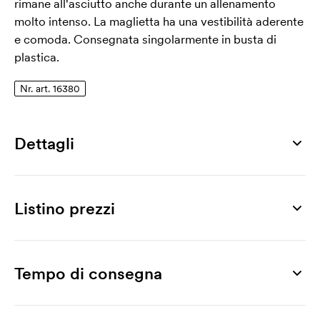
rimane all'asciutto anche durante un allenamento
molto intenso. La maglietta ha una vestibilità aderente
e comoda. Consegnata singolarmente in busta di
plastica.
Nr. art. 16380
Dettagli
Numero di articolo
16380
Listino prezzi
Taglia
S, M, L, XL, XXL
Prodotto
25 pz
50 pz
100 pz
200 pz
300 pz
500 pz
Materiale
Active Team Raglan
11,72
9,49
8,66
8,25
7,92
7,76
Tempo di consegna
100% ACTIVE-DRY polyester
Stampa
Peso