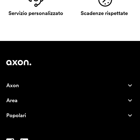
Servizio personalizzato
Scadenze rispettate
Axon
Servizio clienti
Area
Chi siamo
Novità
Careers
Popolari
I più venduti
Penne
Sostenibilità
Marchi
Shopper
Ispirazione