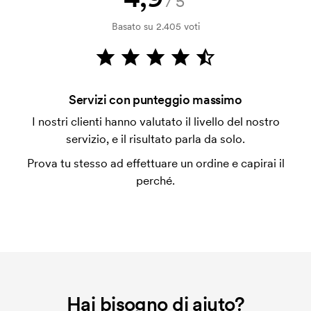
/5
Il pagamento avviene con fattura dopo 30 giorni
Basato su 2.405 voti
dalla verifica della solvibilità. La fattura verrà
emessa a spedizione avvenuta. È possibile pagare
con carta.
Che cos'è l'impianto stampa?
Servizi con punteggio massimo
L'impianto stampa è un tipo di impianto che si
I nostri clienti hanno valutato il livello del nostro
utilizza al momento della stampa. Dobbiamo creare
servizio, e il risultato parla da solo.
un impianto stampa per ogni colore da stampare. Se
Prova tu stesso ad effettuare un ordine e capirai il
ripeti lo stesso ordine, questo costo non viene più
perché.
applicato.
Hai bisogno di aiuto?