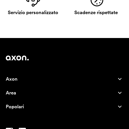
Servizio personalizzato
Scadenze rispettate
Axon
Servizio clienti
Area
Chi siamo
Novità
Careers
Popolari
I più venduti
Penne
Sostenibilità
Marchi
Shopper