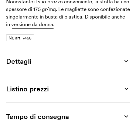
Nonostante il suo prezzo conveniente, la stoffa ha uno
spessore di 175 gr/mq. Le magliette sono confezionate
singolarmente in busta di plastica. Disponibile anche
in
versione da donna.
Nr. art. 7468
Dettagli
Numero di articolo
7468
Listino prezzi
Taglia
S, M, L, XL, XXL
Prodotto
25 pz
50 pz
75 pz
100 pz
250 pz
500 pz
Max area di stampa
Heavy Cotton
7,84
6,02
5,53
4,87
4,29
3,96
Tempo di consegna
350 x 450 mm
Stampa
Materiale