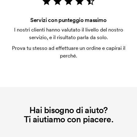
con carta.
Che cos'è un cliché di ricamo?
Servizi con punteggio massimo
Il cliché di ricamo è un file digitale che comunica alla
I nostri clienti hanno valutato il livello del nostro
macchina di ricamo quale grafica dovrà essere
servizio, e il risultato parla da solo.
ricamata. Per ogni nuova grafica da ricamare
Prova tu stesso ad effettuare un ordine e capirai il
dobbiamo creare un cliché di ricamo. Se ripeti lo
perché.
stesso ordine, questo costo non viene più applicato.
Hai bisogno di aiuto?
Ti aiutiamo con piacere.