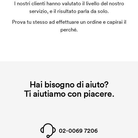
Per alcuni prodotti si applica un costo iniziale per la
I nostri clienti hanno valutato il livello del nostro
personalizzazione. Il costo iniziale è necessario per
servizio, e il risultato parla da solo.
coprire le spese del setup iniziale. Questo costo si
Prova tu stesso ad effettuare un ordine e capirai il
applica anche se ripeti lo stesso ordine.
perché.
Hai bisogno di aiuto?
Ti aiutiamo con piacere.
02-0069 7206