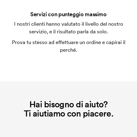
Che cos'è il costo iniziale?
Servizi con punteggio massimo
Per alcuni prodotti si applica un costo iniziale per la
I nostri clienti hanno valutato il livello del nostro
personalizzazione. Il costo iniziale è necessario per
servizio, e il risultato parla da solo.
coprire le spese del setup iniziale. Questo costo si
Prova tu stesso ad effettuare un ordine e capirai il
applica anche se ripeti lo stesso ordine.
perché.
Hai bisogno di aiuto?
Ti aiutiamo con piacere.