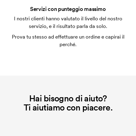
Che cos'è l'impianto stampa?
Servizi con punteggio massimo
L'impianto stampa è un tipo di impianto che si
I nostri clienti hanno valutato il livello del nostro
utilizza al momento della stampa. Dobbiamo creare
servizio, e il risultato parla da solo.
un impianto stampa per ogni colore da stampare. Se
Prova tu stesso ad effettuare un ordine e capirai il
ripeti lo stesso ordine, questo costo non viene più
perché.
applicato.
Hai bisogno di aiuto?
Ti aiutiamo con piacere.