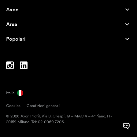
Axon
Servizio clienti
Area
Chi siamo
Novità
Careers
Popolari
I più venduti
Penne
Sostenibilità
Marchi
Shopper
Ispirazione
Blocchi per appunti
A-Z
Borse porta PC
Caramelle
Italia
Magneti
Cookies
Condizioni generali
Tazze
© 2026 Axon Profil, Via B. Crespi, 19 – MAC 4 – 4°Piano, IT-
Ombrelli
20159 Milano. Tel: 02-0069 7206.
Nastri adesivi