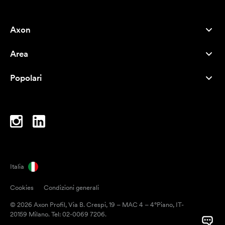
Axon
Servizio clienti
Area
Chi siamo
Novità
Careers
Popolari
I più venduti
Penne
Sostenibilità
Marchi
Shopper
Ispirazione
Blocchi per appunti
A-Z
Borse porta PC
Caramelle
Italia
Magneti
Cookies
Condizioni generali
Tazze
© 2026 Axon Profil, Via B. Crespi, 19 – MAC 4 – 4°Piano, IT-
Ombrelli
20159 Milano. Tel: 02-0069 7206.