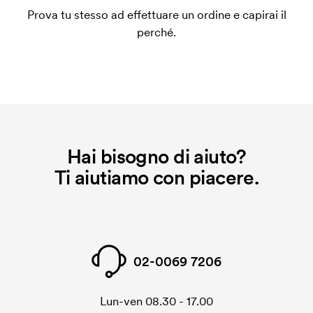
un impianto stampa per ogni colore da stampare. Se
Prova tu stesso ad effettuare un ordine e capirai il
ripeti lo stesso ordine, questo costo non viene più
perché.
applicato.
Che cos'è il costo iniziale?
Per alcuni prodotti si applica un costo iniziale per la
personalizzazione. Il costo iniziale è necessario per
coprire le spese del setup iniziale. Questo costo si
applica anche se ripeti lo stesso ordine.
Hai bisogno di aiuto?
Ti aiutiamo con piacere.
02-0069 7206
Lun-ven 08.30 - 17.00