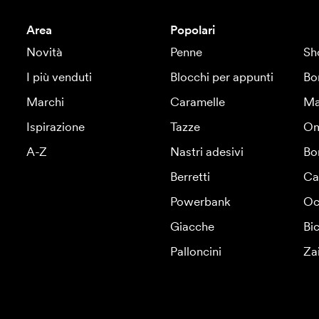
Area
Popolari
Novità
Penne
Sh
I più venduti
Blocchi per appunti
Bo
Marchi
Caramelle
Ma
Ispirazione
Tazze
Om
A-Z
Nastri adesivi
Bo
Berretti
Ca
Powerbank
Oc
Giacche
Bic
Palloncini
Za