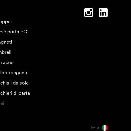
opper
rse porta PC
gneti
brelli
rracce
tarifrangenti
chiali da sole
chieri di carta
ini
Italia