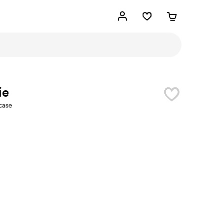
ie
case