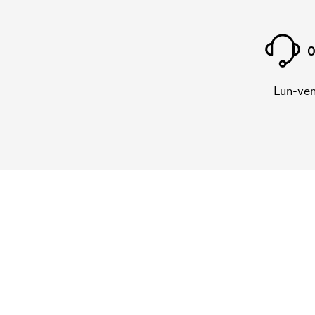
0
Lun-ven