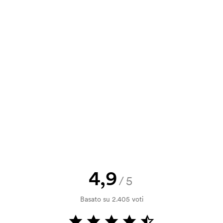
va, puoi inviare il tuo ordine a
a e il nostro preventivo prima che
a bozza di stampa? Inviaci il tuo logo
a.
la verifica della solvibilità. La
ssibile pagare con carta.
4,9
/5
 la personalizzazione. Il costo iniziale
Basato su 2.405 voti
le. Questo costo si applica anche se