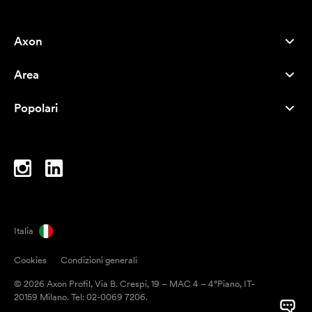
Axon
Servizio clienti
Area
Chi siamo
Novità
Careers
Popolari
I più venduti
Penne
Sostenibilità
Marchi
Shopper
Ispirazione
Blocchi per appunti
A-Z
Borse porta PC
Caramelle
Italia
Magneti
Cookies
Condizioni generali
Tazze
© 2026 Axon Profil, Via B. Crespi, 19 – MAC 4 – 4°Piano, IT-
Ombrelli
20159 Milano. Tel: 02-0069 7206.