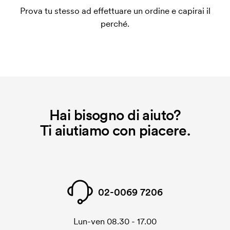
un impianto stampa per ogni colore da stampare. Se
Prova tu stesso ad effettuare un ordine e capirai il
ripeti lo stesso ordine, questo costo non viene più
perché.
applicato.
Hai bisogno di aiuto?
Ti aiutiamo con piacere.
02-0069 7206
Lun-ven 08.30 - 17.00