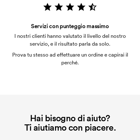
emessa a spedizione avvenuta. È possibile pagare
con carta.
Che cos'è un cliché di ricamo?
Servizi con punteggio massimo
Il cliché di ricamo è un file digitale che comunica alla
I nostri clienti hanno valutato il livello del nostro
macchina di ricamo quale grafica dovrà essere
servizio, e il risultato parla da solo.
ricamata. Per ogni nuova grafica da ricamare
Prova tu stesso ad effettuare un ordine e capirai il
dobbiamo creare un cliché di ricamo. Se ripeti lo
perché.
stesso ordine, questo costo non viene più applicato.
Hai bisogno di aiuto?
Ti aiutiamo con piacere.