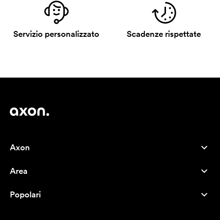
Servizio personalizzato
Scadenze rispettate
Axon
Servizio clienti
Area
Chi siamo
Novità
Careers
Popolari
I più venduti
Penne
Sostenibilità
Marchi