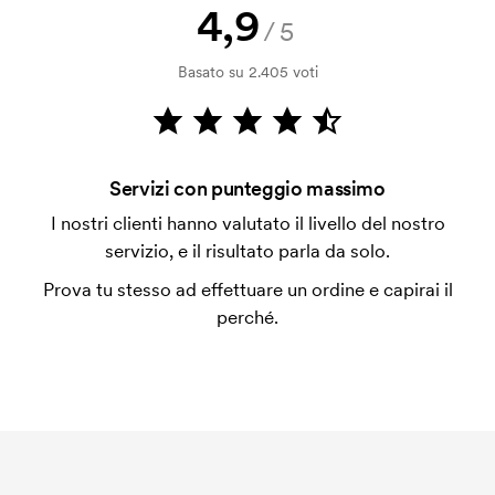
emessa a spedizione avvenuta. È possibile pagare
4,9
/5
con carta.
Basato su 2.405 voti
Che cos'è il costo iniziale?
Per alcuni prodotti si applica un costo iniziale per la
personalizzazione. Il costo iniziale è necessario per
coprire le spese del setup iniziale. Questo costo si
Servizi con punteggio massimo
applica anche se ripeti lo stesso ordine.
I nostri clienti hanno valutato il livello del nostro
servizio, e il risultato parla da solo.
Prova tu stesso ad effettuare un ordine e capirai il
perché.