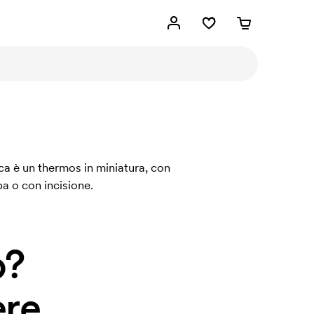
ca è un thermos in miniatura, con
a o con incisione.
o?
re.