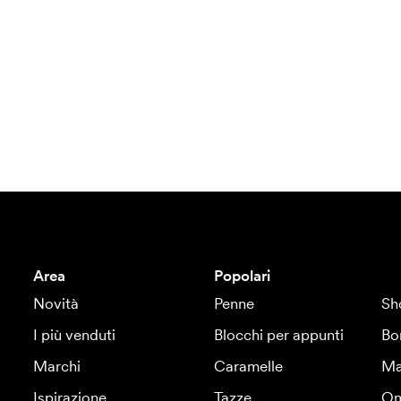
Area
Popolari
Novità
Penne
Sh
I più venduti
Blocchi per appunti
Bo
Marchi
Caramelle
Ma
Ispirazione
Tazze
Om