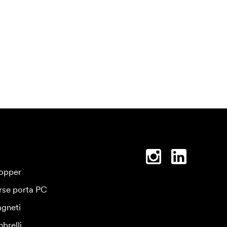
opper
rse porta PC
gneti
brelli