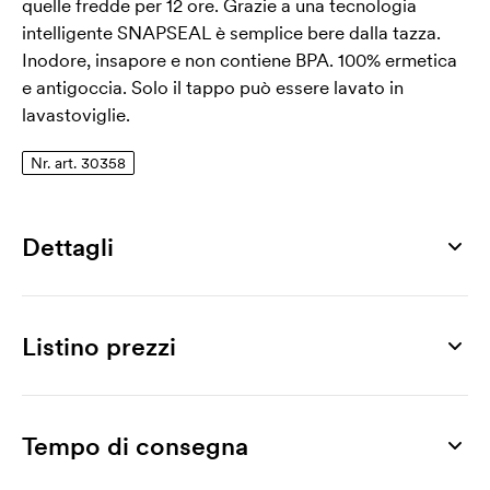
quelle fredde per 12 ore. Grazie a una tecnologia
intelligente SNAPSEAL è semplice bere dalla tazza.
Inodore, insapore e non contiene BPA. 100% ermetica
e antigoccia. Solo il tappo può essere lavato in
lavastoviglie.
Nr. art. 30358
Dettagli
Numero di articolo
30358
Listino prezzi
Misura
Ø 80 x 183 mm
Prodotto
10 pz
20 pz
30 pz
50 pz
100 pz
200 pz
Max area di stampa
Byron 2.0, 47 cl
25,06
23,19
22,59
21,62
20,79
20,05
Tempo di consegna
50 x 30 mm
Stampa