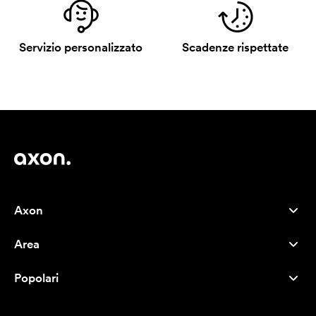
Servizio personalizzato
Scadenze rispettate
Axon
Servizio clienti
Area
Chi siamo
Novità
Careers
Popolari
I più venduti
Penne
Sostenibilità
Marchi