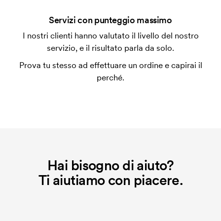
Che cos'è l'impianto stampa?
Servizi con punteggio massimo
L'impianto stampa è un tipo di impianto che si
I nostri clienti hanno valutato il livello del nostro
utilizza al momento della stampa. Dobbiamo creare
servizio, e il risultato parla da solo.
un impianto stampa per ogni colore da stampare. Se
Prova tu stesso ad effettuare un ordine e capirai il
ripeti lo stesso ordine, questo costo non viene più
perché.
applicato.
Hai bisogno di aiuto?
Ti aiutiamo con piacere.