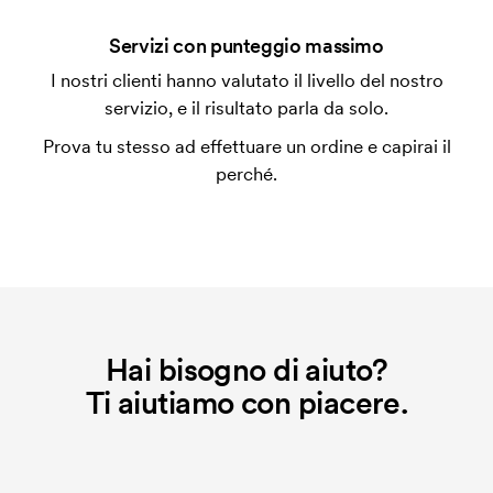
Che cos'è l'impianto stampa?
Servizi con punteggio massimo
L'impianto stampa è un tipo di impianto che si
I nostri clienti hanno valutato il livello del nostro
utilizza al momento della stampa. Dobbiamo creare
servizio, e il risultato parla da solo.
un impianto stampa per ogni colore da stampare. Se
Prova tu stesso ad effettuare un ordine e capirai il
ripeti lo stesso ordine, questo costo non viene più
perché.
applicato.
Che cos'è il costo iniziale?
Per alcuni prodotti si applica un costo iniziale per la
personalizzazione. Il costo iniziale è necessario per
coprire le spese del setup iniziale. Questo costo si
applica anche se ripeti lo stesso ordine.
Hai bisogno di aiuto?
Ti aiutiamo con piacere.