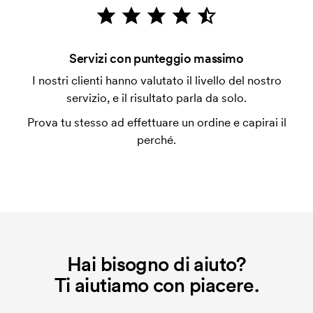
emessa a spedizione avvenuta. È possibile pagare
con carta.
Che cos'è l'impianto stampa?
Servizi con punteggio massimo
L'impianto stampa è un tipo di impianto che si
I nostri clienti hanno valutato il livello del nostro
utilizza al momento della stampa. Dobbiamo creare
servizio, e il risultato parla da solo.
un impianto stampa per ogni colore da stampare. Se
Prova tu stesso ad effettuare un ordine e capirai il
ripeti lo stesso ordine, questo costo non viene più
perché.
applicato.
Che cos'è il costo iniziale?
Per alcuni prodotti si applica un costo iniziale per la
personalizzazione. Il costo iniziale è necessario per
coprire le spese del setup iniziale. Questo costo si
applica anche se ripeti lo stesso ordine.
Hai bisogno di aiuto?
Ti aiutiamo con piacere.