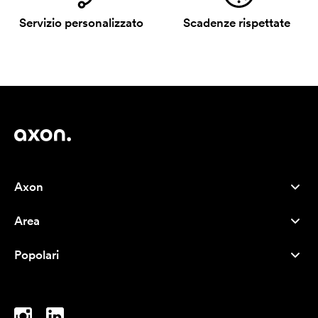
Servizio personalizzato
Scadenze rispettate
Axon
Servizio clienti
Area
Chi siamo
Novità
Careers
Popolari
I più venduti
Penne
Sostenibilità
Marchi
Shopper
Ispirazione