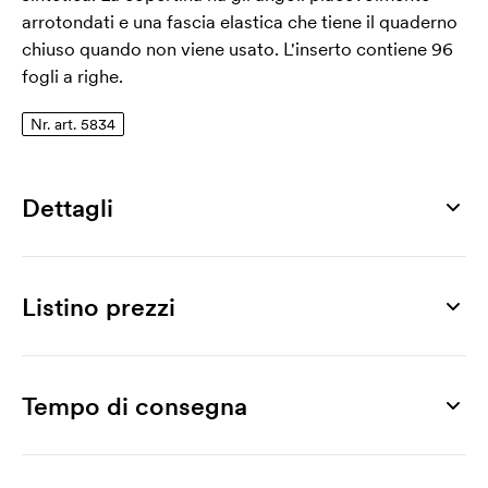
arrotondati e una fascia elastica che tiene il quaderno
chiuso quando non viene usato. L'inserto contiene 96
fogli a righe.
Nr. art. 5834
Dettagli
Numero di articolo
5834
Listino prezzi
Misura
210 x 140 x 10 mm
Prodotto
50 pz
100 pz
200 pz
300 pz
500 pz
1000 pz
Max area di stampa
Topman A5
3,89
3,52
3,29
3,07
2,92
2,77
Tempo di consegna
180 x 100 mm
Stampa
Materiale
Stampa a 1 colore
0,70
0,55
0,50
0,46
0,35
0,35