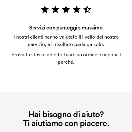
emessa a spedizione avvenuta. È possibile pagare
con carta.
Che cos'è l'impianto stampa?
Servizi con punteggio massimo
L'impianto stampa è un tipo di impianto che si
I nostri clienti hanno valutato il livello del nostro
utilizza al momento della stampa. Dobbiamo creare
servizio, e il risultato parla da solo.
un impianto stampa per ogni colore da stampare. Se
Prova tu stesso ad effettuare un ordine e capirai il
ripeti lo stesso ordine, questo costo non viene più
perché.
applicato.
Hai bisogno di aiuto?
Ti aiutiamo con piacere.