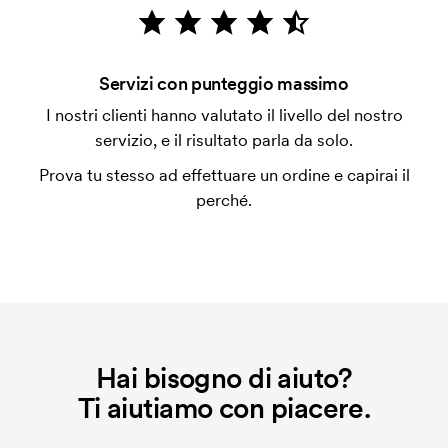
emessa a spedizione avvenuta. È possibile pagare
con carta.
Che cos'è l'impianto stampa?
Servizi con punteggio massimo
L'impianto stampa è un tipo di impianto che si
I nostri clienti hanno valutato il livello del nostro
utilizza al momento della stampa. Dobbiamo creare
servizio, e il risultato parla da solo.
un impianto stampa per ogni colore da stampare. Se
Prova tu stesso ad effettuare un ordine e capirai il
ripeti lo stesso ordine, questo costo non viene più
perché.
applicato.
Hai bisogno di aiuto?
Ti aiutiamo con piacere.