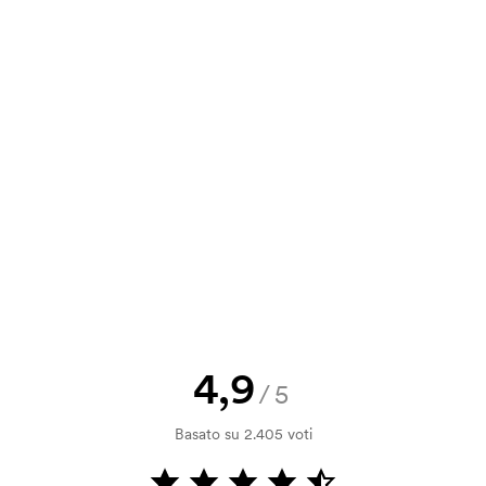
9,50
8,12
6,93
5,35
va, puoi inviare il tuo ordine a
12,67
10,82
9,24
7,13
a e il nostro preventivo prima che
a bozza di stampa? Inviaci il tuo logo
a.
la verifica della solvibilità. La
ssibile pagare con carta.
4,9
/5
ilizza al momento della stampa.
Basato su 2.405 voti
ore da stampare. Se ripeti lo stesso