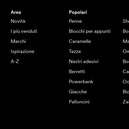
Area
Popolari
Novità
Penne
Sh
I più venduti
Blocchi per appunti
Bo
Marchi
Caramelle
Ma
Ispirazione
Tazze
Om
A-Z
Nastri adesivi
Bo
Berretti
Ca
Powerbank
Oc
Giacche
Bic
Palloncini
Za