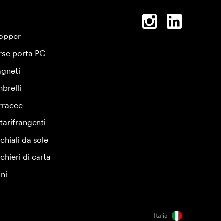
opper
rse porta PC
gneti
brelli
rracce
tarifrangenti
chiali da sole
chieri di carta
ini
Italia