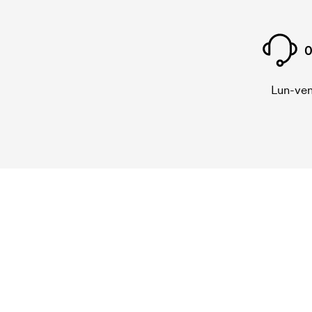
0
Lun-ven