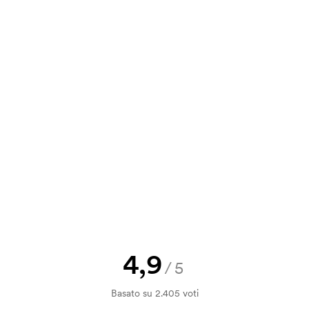
e. È molto semplice da usare ed è lì
3,65
2,62
2,34
2,08
va, puoi inviare il tuo ordine a
4,86
3,49
3,12
2,77
a e il nostro preventivo prima che
a bozza di stampa? Inviaci il tuo logo
a.
la verifica della solvibilità. La
ssibile pagare con carta.
4,9
/5
ilizza al momento della stampa.
Basato su 2.405 voti
ore da stampare. Se ripeti lo stesso