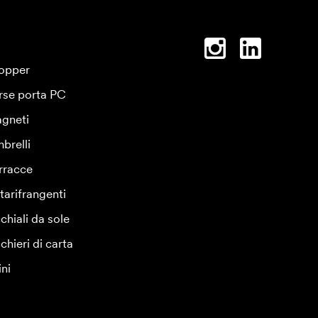
opper
rse porta PC
gneti
brelli
rracce
tarifrangenti
chiali da sole
chieri di carta
ini