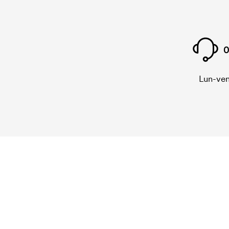
0
Lun-ven