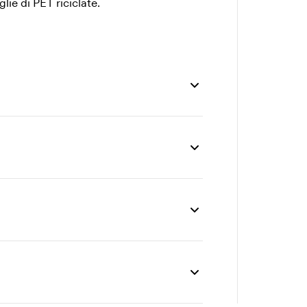
lie di PET riciclate.
0 pz
50 pz
100 pz
200 pz
6,52
16,02
15,59
14,94
1,22
0,87
0,78
0,69
2,43
1,74
1,56
1,39