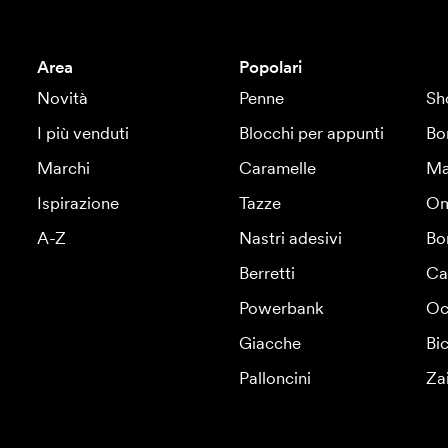
Area
Popolari
Novità
Penne
Sh
I più venduti
Blocchi per appunti
Bo
Marchi
Caramelle
Ma
Ispirazione
Tazze
Om
A-Z
Nastri adesivi
Bo
Berretti
Ca
Powerbank
Oc
Giacche
Bic
Palloncini
Za