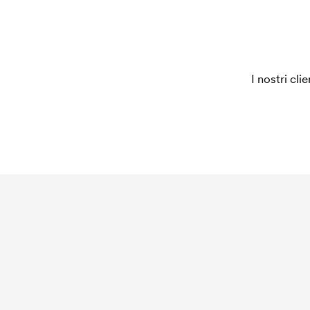
ordine, questo costo non viene più applicato.
I nostri cli