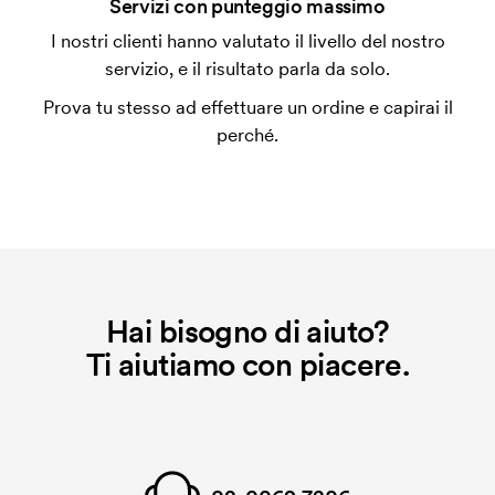
Che cos'è l'impianto stampa?
Servizi con punteggio massimo
L'impianto stampa è un tipo di impianto che si
I nostri clienti hanno valutato il livello del nostro
utilizza al momento della stampa. Dobbiamo creare
servizio, e il risultato parla da solo.
un impianto stampa per ogni colore da stampare. Se
Prova tu stesso ad effettuare un ordine e capirai il
ripeti lo stesso ordine, questo costo non viene più
perché.
applicato.
Hai bisogno di aiuto?
Ti aiutiamo con piacere.