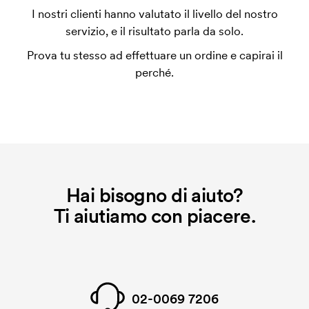
L'impianto stampa è un tipo di impianto che si
I nostri clienti hanno valutato il livello del nostro
utilizza al momento della stampa. Dobbiamo creare
servizio, e il risultato parla da solo.
un impianto stampa per ogni colore da stampare. Se
Prova tu stesso ad effettuare un ordine e capirai il
ripeti lo stesso ordine, questo costo non viene più
perché.
applicato.
Hai bisogno di aiuto?
Ti aiutiamo con piacere.
02-0069 7206