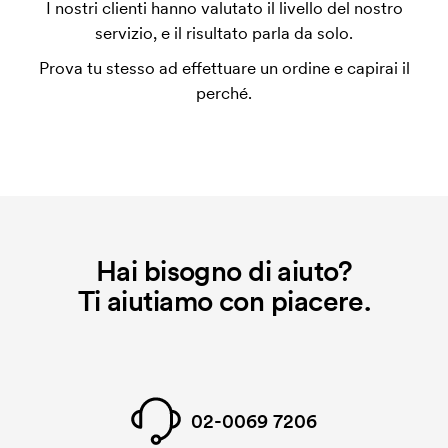
I nostri clienti hanno valutato il livello del nostro
utilizza al momento della stampa. Dobbiamo creare
servizio, e il risultato parla da solo.
un impianto stampa per ogni colore da stampare. Se
Prova tu stesso ad effettuare un ordine e capirai il
ripeti lo stesso ordine, questo costo non viene più
perché.
applicato.
Hai bisogno di aiuto?
Ti aiutiamo con piacere.
02-0069 7206