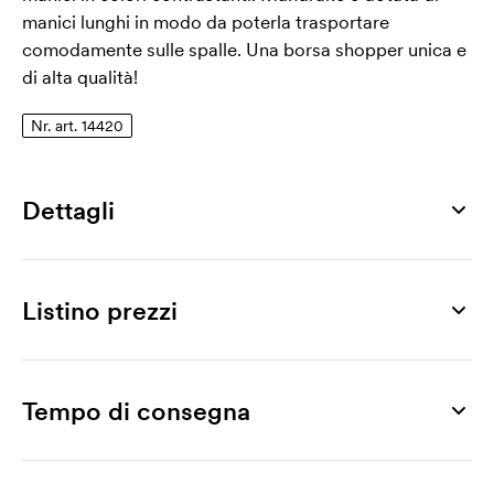
manici lunghi in modo da poterla trasportare
comodamente sulle spalle. Una borsa shopper unica e
di alta qualità!
Nr. art. 14420
Dettagli
Numero di articolo
14420
Listino prezzi
Misura
380 x 420 mm
Prodotto
50 pz
100 pz
250 pz
500 pz
1000 pz
2000 pz
Max area di stampa
Mandrake
2,86
2,50
2,15
1,86
1,64
1,43
Tempo di consegna
260 x 260 mm
Stampa
Materiale
Stampa a 1 colore
0,84
0,67
0,59
0,54
0,51
0,49