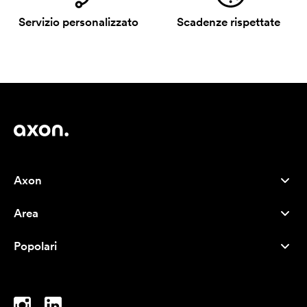
Servizio personalizzato
Scadenze rispettate
Axon
Servizio clienti
Area
Chi siamo
Novità
Careers
Popolari
I più venduti
Penne
Sostenibilità
Marchi
Shopper
Ispirazione