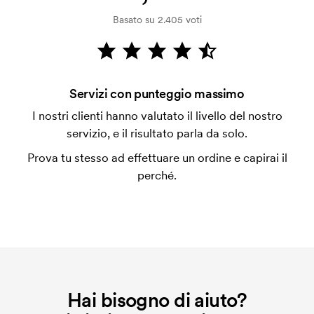
Il pagamento avviene con fattura dopo 30 giorni
Basato su 2.405 voti
dalla verifica della solvibilità. La fattura verrà
emessa a spedizione avvenuta. È possibile pagare
con carta.
Che cos'è l'impianto stampa?
Servizi con punteggio massimo
L'impianto stampa è un tipo di impianto che si
I nostri clienti hanno valutato il livello del nostro
utilizza al momento della stampa. Dobbiamo creare
servizio, e il risultato parla da solo.
un impianto stampa per ogni colore da stampare. Se
Prova tu stesso ad effettuare un ordine e capirai il
ripeti lo stesso ordine, questo costo non viene più
perché.
applicato.
Hai bisogno di aiuto?