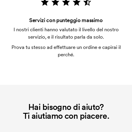
con carta.
Che cos'è l'impianto stampa?
Servizi con punteggio massimo
L'impianto stampa è un tipo di impianto che si
I nostri clienti hanno valutato il livello del nostro
utilizza al momento della stampa. Dobbiamo creare
servizio, e il risultato parla da solo.
un impianto stampa per ogni colore da stampare. Se
Prova tu stesso ad effettuare un ordine e capirai il
ripeti lo stesso ordine, questo costo non viene più
perché.
applicato.
Hai bisogno di aiuto?
Ti aiutiamo con piacere.