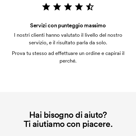
emessa a spedizione avvenuta. È possibile pagare
con carta.
Che cos'è l'impianto stampa?
Servizi con punteggio massimo
L'impianto stampa è un tipo di impianto che si
I nostri clienti hanno valutato il livello del nostro
utilizza al momento della stampa. Dobbiamo creare
servizio, e il risultato parla da solo.
un impianto stampa per ogni colore da stampare. Se
Prova tu stesso ad effettuare un ordine e capirai il
ripeti lo stesso ordine, questo costo non viene più
perché.
applicato.
Hai bisogno di aiuto?
Ti aiutiamo con piacere.