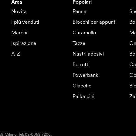
Area
Popolari
Novità
Penne
Sh
I più venduti
Blocchi per appunti
Bo
Marchi
Caramelle
Ma
Ispirazione
Tazze
Om
A-Z
Nastri adesivi
Bo
Berretti
Ca
Powerbank
Oc
Giacche
Bic
Palloncini
Za
159 Milano. Tel: 02-0069 7206.