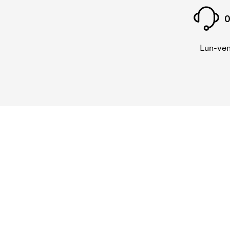
0
Lun-ven