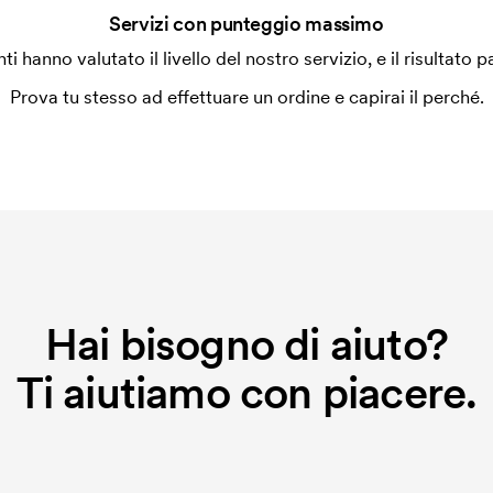
Servizi con punteggio massimo
ilizza al momento della stampa.
enti hanno valutato il livello del nostro servizio, e il risultato p
ore da stampare. Se ripeti lo stesso
Prova tu stesso ad effettuare un ordine e capirai il perché.
a alla macchina di ricamo quale grafica
a ricamare dobbiamo creare un cliché
o non viene più applicato.
Hai bisogno di aiuto?
Ti aiutiamo con piacere.