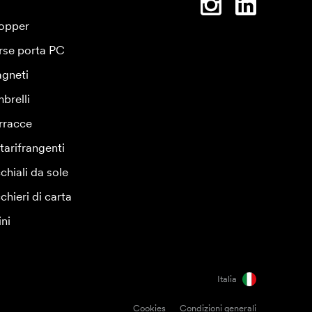
opper
rse porta PC
gneti
brelli
rracce
tarifrangenti
chiali da sole
chieri di carta
ini
Italia
Cookies
Condizioni generali