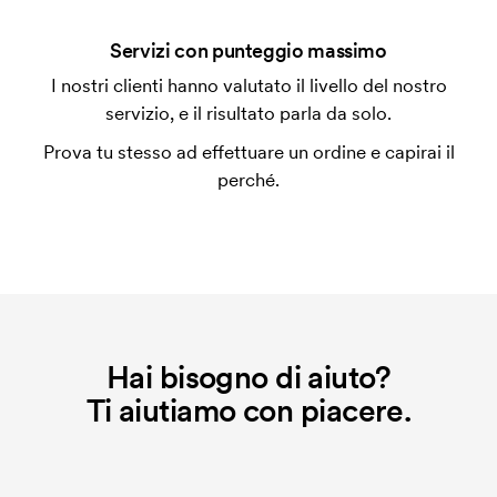
utilizza al momento della stampa. Dobbiamo creare
un impianto stampa per ogni colore da stampare. Se
Servizi con punteggio massimo
ripeti lo stesso ordine, questo costo non viene più
applicato.
I nostri clienti hanno valutato il livello del nostro
servizio, e il risultato parla da solo.
Prova tu stesso ad effettuare un ordine e capirai il
perché.
Hai bisogno di aiuto?
Ti aiutiamo con piacere.