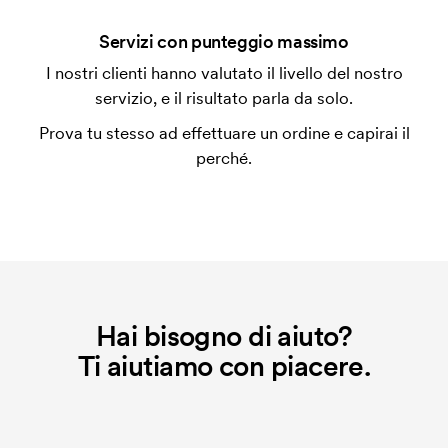
Che cos'è l'impianto stampa?
Servizi con punteggio massimo
L'impianto stampa è un tipo di impianto che si
I nostri clienti hanno valutato il livello del nostro
utilizza al momento della stampa. Dobbiamo creare
servizio, e il risultato parla da solo.
un impianto stampa per ogni colore da stampare. Se
Prova tu stesso ad effettuare un ordine e capirai il
ripeti lo stesso ordine, questo costo non viene più
perché.
applicato.
Hai bisogno di aiuto?
Ti aiutiamo con piacere.