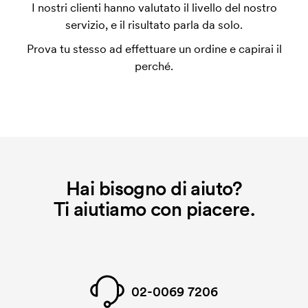
L'impianto stampa è un tipo di impianto che si
I nostri clienti hanno valutato il livello del nostro
utilizza al momento della stampa. Dobbiamo creare
servizio, e il risultato parla da solo.
un impianto stampa per ogni colore da stampare. Se
Prova tu stesso ad effettuare un ordine e capirai il
ripeti lo stesso ordine, questo costo non viene più
perché.
applicato.
Hai bisogno di aiuto?
Ti aiutiamo con piacere.
02-0069 7206