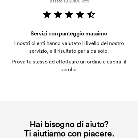
Basato su 2.405 voti
dalla verifica della solvibilità. La fattura verrà
emessa a spedizione avvenuta. È possibile pagare
con carta.
Che cos'è l'impianto stampa?
Servizi con punteggio massimo
L'impianto stampa è un tipo di impianto che si
I nostri clienti hanno valutato il livello del nostro
utilizza al momento della stampa. Dobbiamo creare
servizio, e il risultato parla da solo.
un impianto stampa per ogni colore da stampare. Se
Prova tu stesso ad effettuare un ordine e capirai il
ripeti lo stesso ordine, questo costo non viene più
perché.
applicato.
Hai bisogno di aiuto?
Ti aiutiamo con piacere.