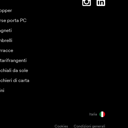
opper
rse porta PC
gneti
brelli
rracce
tarifrangenti
chiali da sole
chieri di carta
ini
Italia
Cookies
Condizioni generali