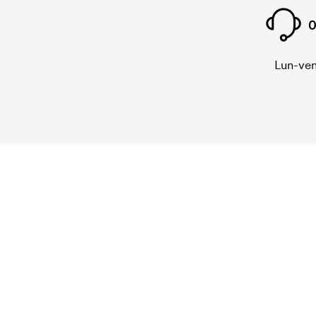
0
Lun-ven