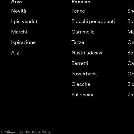
Area
Popolari
Novità
Penne
Sh
I più venduti
Blocchi per appunti
Bo
Marchi
Caramelle
Ma
Ispirazione
Tazze
Om
A-Z
Nastri adesivi
Bo
Berretti
Ca
Powerbank
Oc
Giacche
Bic
Palloncini
Za
159 Milano. Tel: 02-0069 7206.