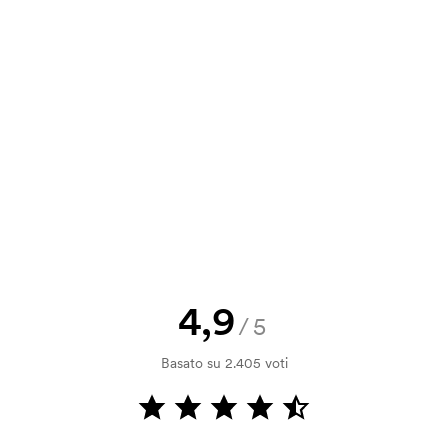
06
2,66
2,32
1,52
a e il nostro preventivo prima che
a bozza di stampa? Inviaci il tuo logo
a.
la verifica della solvibilità. La
ssibile pagare con carta.
4,9
/5
ilizza al momento della stampa.
Basato su 2.405 voti
ore da stampare. Se ripeti lo stesso