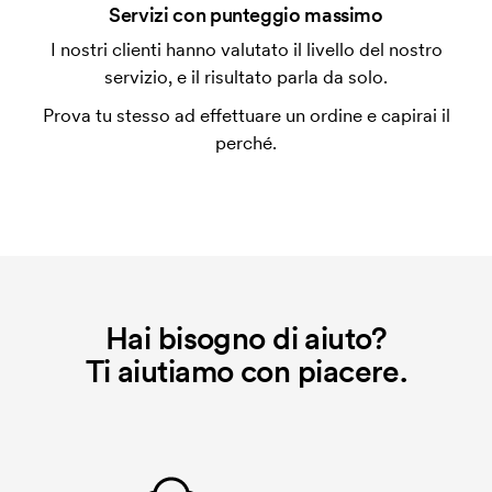
Che cos'è l'impianto stampa?
Servizi con punteggio massimo
L'impianto stampa è un tipo di impianto che si
I nostri clienti hanno valutato il livello del nostro
utilizza al momento della stampa. Dobbiamo creare
servizio, e il risultato parla da solo.
un impianto stampa per ogni colore da stampare. Se
Prova tu stesso ad effettuare un ordine e capirai il
ripeti lo stesso ordine, questo costo non viene più
perché.
applicato.
Hai bisogno di aiuto?
Ti aiutiamo con piacere.