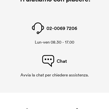
Il cliché di ricamo è un file digitale che comunica alla
macchina di ricamo quale grafica dovrà essere
ricamata. Per ogni nuova grafica da ricamare
dobbiamo creare un cliché di ricamo. Se ripeti lo
02-0069 7206
stesso ordine, questo costo non viene più applicato.
Lun-ven 08.30 - 17.00
Chat
Avvia la chat per chiedere assistenza.