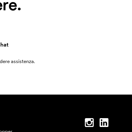
re.
hat
edere assistenza.
opper