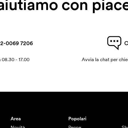
 aiutiamo con piace
2-0069 7206
C
 08.30 - 17.00
Avvia la chat per chi
Area
Popolari
Novità
Penne
Sh