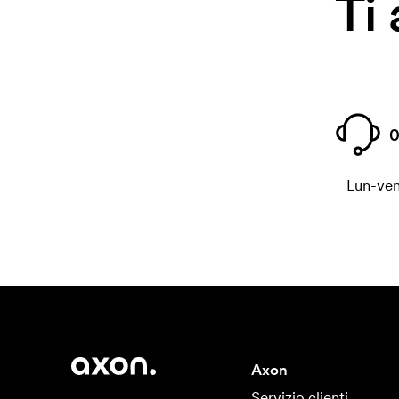
Ti
0
Lun-ven
Axon
Servizio clienti