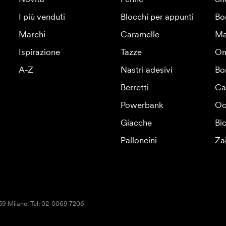
I più venduti
Blocchi per appunti
Bo
Marchi
Caramelle
Ma
Ispirazione
Tazze
Om
A-Z
Nastri adesivi
Bo
Berretti
Ca
Powerbank
Oc
Giacche
Bic
Palloncini
Za
159 Milano. Tel: 02-0069 7206.