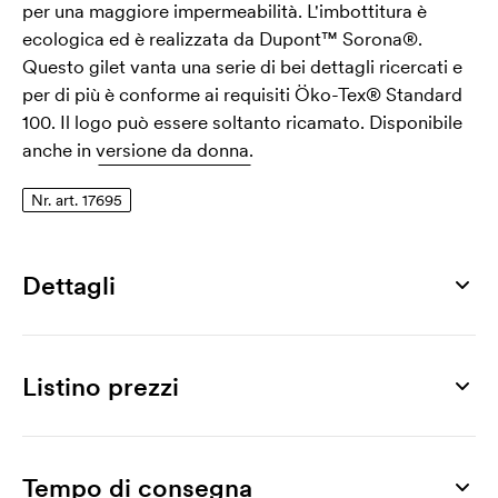
per una maggiore impermeabilità. L'imbottitura è
ecologica ed è realizzata da Dupont™ Sorona®.
Questo gilet vanta una serie di bei dettagli ricercati e
per di più è conforme ai requisiti Öko-Tex® Standard
100. Il logo può essere soltanto ricamato. Disponibile
anche in
versione da donna.
Nr. art. 17695
Dettagli
Numero di articolo
17695
Listino prezzi
Taglia
S, M, L, XL, XXL, 3XL, 4XL
Prodotto
5 pz
10 pz
20 pz
30 pz
40 pz
50 pz
Materiale
Men´s Nano Bodywarmer 441M
73,10
67,65
62,37
59,24
57,50
55,61
Tempo di consegna