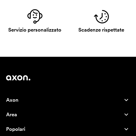
Servizio personalizzato
Scadenze rispettate
Axon
Servizio clienti
Area
Chi siamo
Novità
Careers
Popolari
I più venduti
Penne