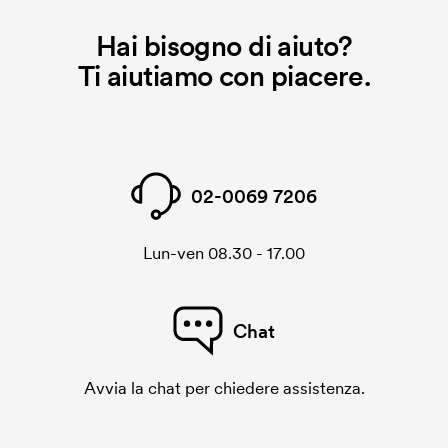
dobbiamo creare un cliché di ricamo. Se ripeti lo
stesso ordine, questo costo non viene più applicato.
Hai bisogno di aiuto?
Ti aiutiamo con piacere.
02-0069 7206
Lun-ven 08.30 - 17.00
Chat
Avvia la chat per chiedere assistenza.