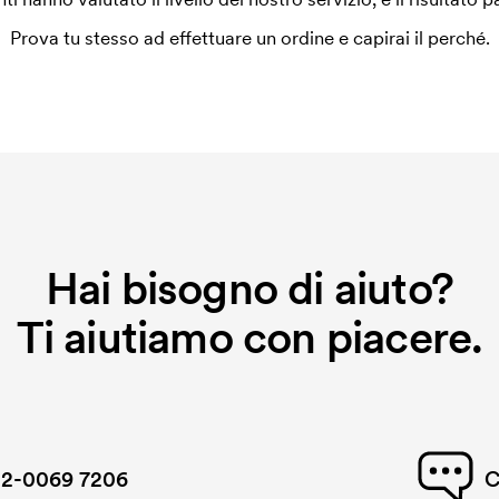
a ricamare dobbiamo creare un cliché
o non viene più applicato.
Prova tu stesso ad effettuare un ordine e capirai il perché.
Hai bisogno di aiuto?
Ti aiutiamo con piacere.
2-0069 7206
C