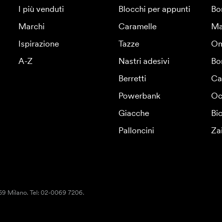
I più venduti
Blocchi per appunti
Bo
Marchi
Caramelle
Ma
Ispirazione
Tazze
Om
A-Z
Nastri adesivi
Bo
Berretti
Ca
Powerbank
Oc
Giacche
Bic
Palloncini
Za
159 Milano. Tel: 02-0069 7206.