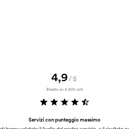
a e il nostro preventivo prima che
a bozza di stampa? Inviaci il tuo logo
a.
la verifica della solvibilità. La
ssibile pagare con carta.
4,9
/5
Basato su 2.405 voti
 vicino di 30mm da una cucitura.
Servizi con punteggio massimo
a alla macchina di ricamo quale grafica
enti hanno valutato il livello del nostro servizio, e il risultato p